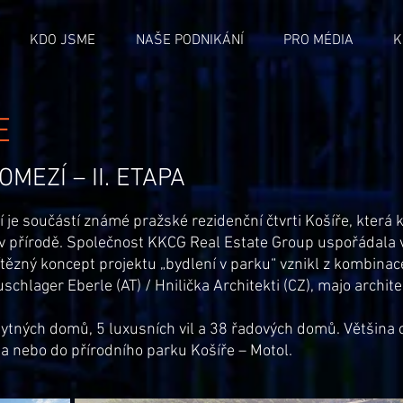
KDO JSME
NAŠE PODNIKÁNÍ
PRO MÉDIA
K
E
MEZÍ – II. ETAPA
 je součástí známé pražské rezidenční čtvrti Košíře, kter
v přírodě. Společnost KKCG Real Estate Group uspořádala 
tězný koncept projektu „bydlení v parku“ vznikl z kombinac
schlager Eberle (AT) / Hnilička Architekti (CZ), majo architek
ytných domů, 5 luxusních vil a 38 řadových domů.
Většina 
 nebo do přírodního parku Košíře – Motol.